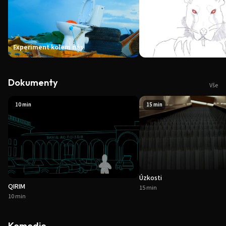
Animace
Experiment kolem nás
Dokumenty
Vše
10 min
15 min
Úzkosti
QIRIM
15 min
10 min
Komedie