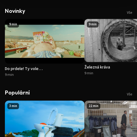
Novinky
Vše
9 min
9 min
Železná kráva
Do prdele! Ty vole…
9 min
9 min
Populární
Vše
3 min
22 min