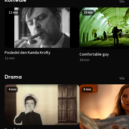
Vše
11 min
18 min
Poslední den Kamila Krofty
Comfortable guy
11 min
18 min
Drama
Vše
4 min
8 min