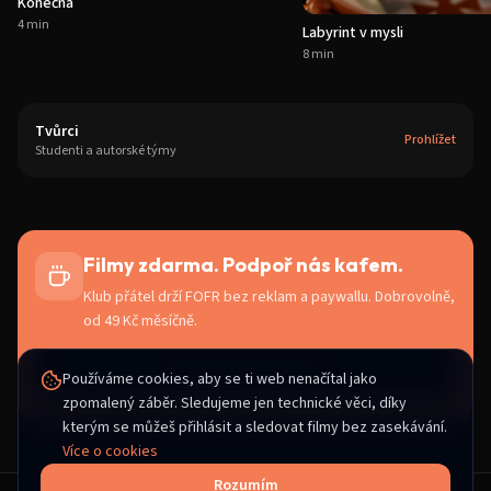
Konečná
4 min
Labyrint v mysli
8 min
Tvůrci
Prohlížet
Studenti a autorské týmy
Filmy zdarma. Podpoř nás kafem.
Klub přátel drží FOFR bez reklam a paywallu. Dobrovolně,
od 49 Kč měsíčně.
Registrovat se zdarma
Používáme cookies, aby se ti web nenačítal jako
zpomalený záběr. Sledujeme jen technické věci, díky
kterým se můžeš přihlásit a sledovat filmy bez zasekávání.
Více o cookies
Rozumím