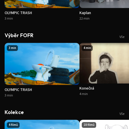
OLYMPIC TRASH
Kaplan
3 min
22 min
Výběr FOFR
Vše
3 min
4 min
Konečná
OLYMPIC TRASH
4 min
3 min
Kolekce
Vše
4
filmů
18
filmů