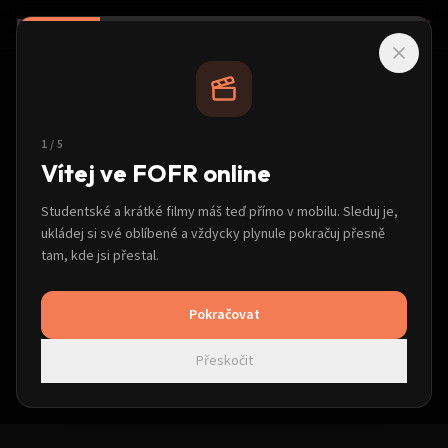
FOFR
on-line
Přihlásit
Stránka nenalezena (404)
Tato stránka bude brzy k dispozici.
1
/
5
Vítej ve FOFR online
Studentské a krátké filmy máš teď přímo v mobilu. Sleduj je,
ukládej si své oblíbené a vždycky plynule pokračuj přesně
tam, kde jsi přestal.
Pokračovat
Přeskočit