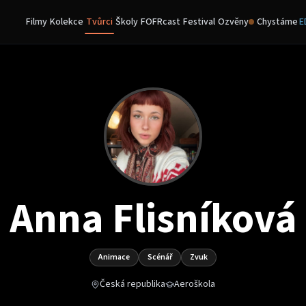
Filmy
Kolekce
Tvůrci
Školy
FOFRcast
Festival
Ozvěny
Chystáme
E
Anna Flisníková
Animace
Scénář
Zvuk
Česká republika
Aeroškola