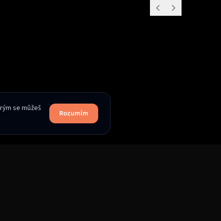
terým se můžeš
Rozumím