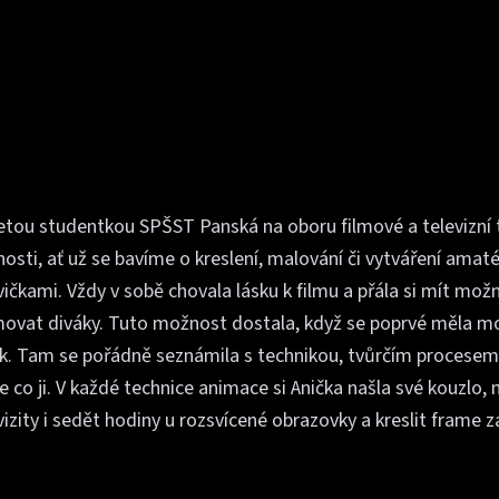
etou studentkou SPŠST Panská na oboru filmové a televizní 
nnosti, ať už se bavíme o kreslení, malování či vytváření ama
vičkami. Vždy v sobě chovala lásku k filmu a přála si mít m
ovat diváky. Tuto možnost dostala, když se poprvé měla m
k. Tam se pořádně seznámila s technikou, tvůrčím procesem a
 co ji. V každé technice animace si Anička našla své kouzlo, m
kvizity i sedět hodiny u rozsvícené obrazovky a kreslit frame 