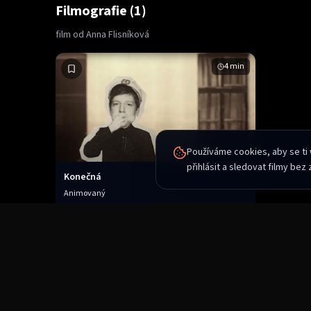
Filmografie (1)
film od Anna Flisníková
4
min
Používáme cookies, aby se ti
přihlásit a sledovat filmy bez
Konečná
Animovaný
Pod 5 minut
2D/3D animace