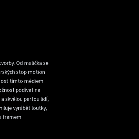
tvorby. Od malička se
térských stop motion
ožnost tímto médiem
ožnost podívat na
 skvělou partou lidí,
iluje vyrábět loutky,
za framem.