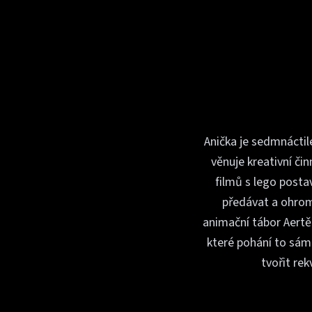
Anička je sedmnáctil
věnuje kreativní či
filmů s lego posta
předávat a ohrom
animační tábor Aertě
které pohání to sáme
tvořit re